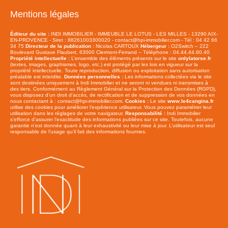
Mentions légales
Éditeur du site :
INDI IMMOBILIER - IMMEUBLE LE LOTUS - LES MILLES - 13290 AIX-
EN-PROVENCE - Siret : 88261003300020 - contact@hpi-immobilier.com - Tél : 04 42 66
34 75
Directeur de la publication :
Nicolas CARTOUX
Hébergeur :
O2Switch – 222
Boulevard Gustave Flaubert, 63000 Clermont-Ferrand – Téléphone : 04.44.44.60.40
Propriété intellectuelle :
L’ensemble des éléments présents sur le site
onlylatorse.fr
(textes, images, graphismes, logo, etc.) est protégé par les lois en vigueur sur la
propriété intellectuelle. Toute reproduction, diffusion ou exploitation sans autorisation
préalable est interdite.
Données personnelles :
Les informations collectées via le site
sont destinées uniquement à Indi Immobilier et ne seront ni vendues ni transmises à
des tiers. Conformément au Règlement Général sur la Protection des Données (RGPD),
vous disposez d’un droit d’accès, de rectification et de suppression de vos données en
nous contactant à : contact@hpi-immobilier.com.
Cookies :
Le site
www.le4cangina.fr
utilise des cookies pour améliorer l’expérience utilisateur. Vous pouvez paramétrer leur
utilisation dans les réglages de votre navigateur.
Responsabilité :
Indi Immobilier
s’efforce d’assurer l’exactitude des informations publiées sur ce site. Toutefois, aucune
garantie n’est donnée quant à leur exhaustivité ou leur mise à jour. L’utilisateur est seul
responsable de l’usage qu’il fait des informations fournies.