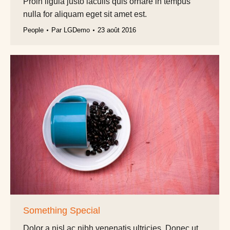
Proin ligula justo iaculis quis ornare in tempus
nulla for aliquam eget sit amet est.
People
Par
LGDemo
23 août 2016
Something Special
Dolor a nisl ac nibh venenatis ultricies. Donec ut